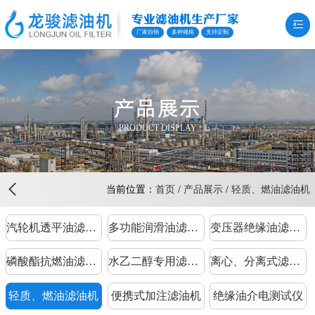
专业滤油机生产厂家
厂家自销
多种规格
支持定制
产品展示
PRODUCT DISPLAY
当前位置：
首页
/
产品展示
/
轻质、燃油滤油机
汽轮机透平油滤油机
多功能润滑油滤油机
变压器绝缘油滤油机
磷酸酯抗燃油滤油机
水乙二醇专用滤油机
离心、分离式滤油机
轻质、燃油滤油机
便携式加注滤油机
绝缘油介电测试仪