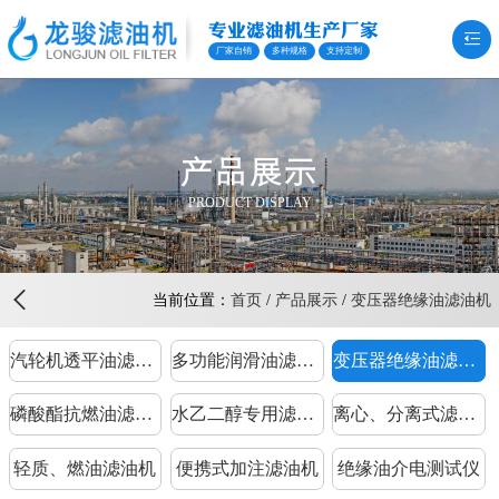
专业滤油机生产厂家
厂家自销
多种规格
支持定制
产品展示
PRODUCT DISPLAY
当前位置：
首页
/
产品展示
/
变压器绝缘油滤油机
汽轮机透平油滤油机
多功能润滑油滤油机
变压器绝缘油滤油机
磷酸酯抗燃油滤油机
水乙二醇专用滤油机
离心、分离式滤油机
轻质、燃油滤油机
便携式加注滤油机
绝缘油介电测试仪