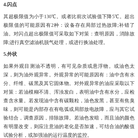
4.闪点
其超极限值为小于130℃。或者比前次试验值下降5℃。超出
极限值的可能原因有2种：设备存在局部过热故障;补错了
油。对闪点超出极限值可采取如下对策：查明原因，消除故
障;进行真空滤油机脱气处理，或进行换油处理。
5.外状
如果外观目测油不透明，有可见杂质或悬浮物。或油色太
深，则为油外观异常。外观异常的可能原因有：油中含有水
分、纤维、碳黑及其它固体物。对外观异常的油应采取以下
对策：若油模糊不清、浑浊发白，表明油中含有水分，应检
查含水量。若发现油中含有碳颗粒，油色发黑，甚至有焦臭
味，则可能是内部存在有电弧或局部放电故障，应与其它试
验结合，调查原因，排除故障。若油色发暗，而且油的颜色
有明显改变，则应注意油的老化是否加速，可结合油的酸值
试验分析，或加强油的运行温度的监控。