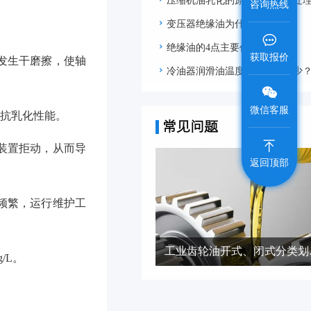
压缩机油乳化的原因、危害及处
咨询热线
变压器绝缘油为什么要过滤
绝缘油的4点主要作用简述
获取报价
发生干磨擦，使轴
冷油器润滑油温度极限值是多少
微信客服
的抗乳化性能。
常见问题
装置拒动，从而导
返回顶部
频繁，运行维护工
工业齿
/L。