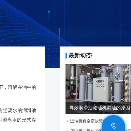
最新动态
下，溶解在油中的
导致润
有游离水的润滑油
以游离水的形式存
滤油机真空泵故障怎么解决