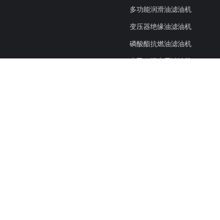
多功能润滑油滤油机
变压器绝缘油滤油机
磷酸酯抗燃油滤油机
水乙二醇专用滤油机
离心、分离式滤油机
轻质、燃油滤油机
便携式加注滤油机
绝缘油介电测试仪
带式收油机
真空抽气组
滤油机配件