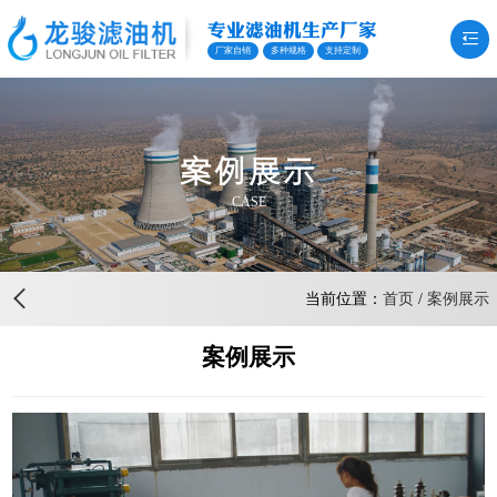
专业滤油机生产厂家
厂家自销
多种规格
支持定制
案例展示
CASE
当前位置：
首页
/
案例展示
案例展示